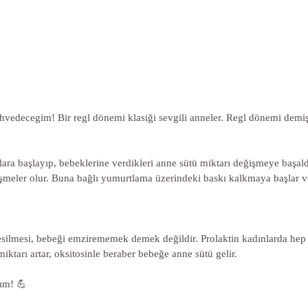
vedecegim! Bir regl dönemi klasiği sevgili anneler. Regl dönemi demi
ara başlayıp, bebeklerine verdikleri anne sütü miktarı değişmeye başal
şmeler olur. Buna bağlı yumurtlama üzerindeki baskı kalkmaya başlar ve
lmesi, bebeği emzirememek demek değildir. Prolaktin kadınlarda hep v
tarı artar, oksitosinle beraber bebeğe anne sütü gelir.
sım! 💪 