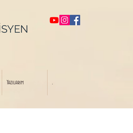
İSYEN
Yazılarım
.