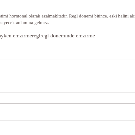
timi hormonal olarak azalmakltadır. Regl dönemi bitince, eski halini alı
meyecek anlamina gelmez.
ayken emzirme
regl
regl döneminde emzirme