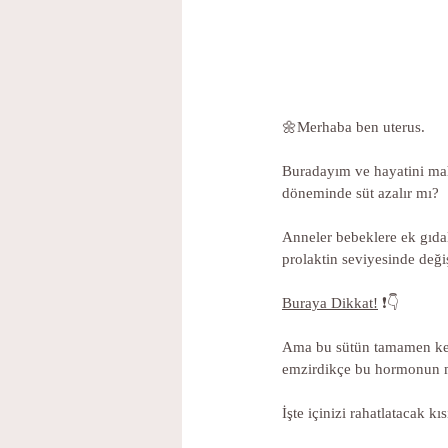
🌼Merhaba ben uterus. 
Buradayım ve hayatini mah
döneminde süt azalır mı?
Anneler bebeklere ek gıdal
prolaktin seviyesinde deği
Buraya Dikkat!
 ❗👇
Ama bu sütün tamamen kesi
emzirdikçe bu hormonun mik
İşte içinizi rahatlatacak kı