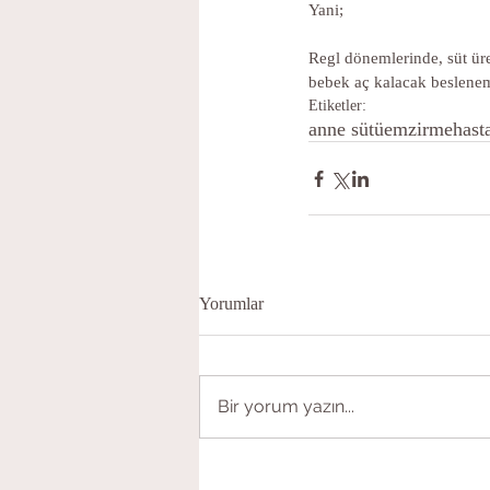
Yani; 
Regl dönemlerinde, süt üre
bebek aç kalacak beslene
Etiketler:
anne sütü
emzirme
hast
Yorumlar
Bir yorum yazın...