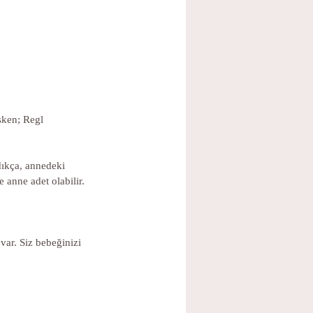
şken; Regl 
dıkça, annedeki 
 anne adet olabilir.
ar. Siz bebeğinizi 